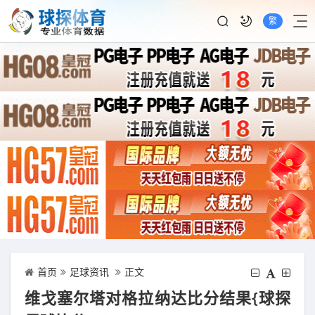
繁
首页
足球资讯
正文
维戈塞尔塔对格拉纳达比分结果{球探