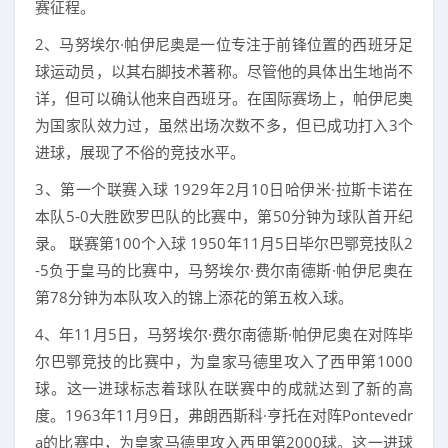
赛征程。
2、马努埃尔·帕伊尼奥是一位专注于前锋位置的西班牙足
球运动员，以其右脚技术著称。尽管他的具体出生地尚不
详，但可以确认他来自西班牙。在国际赛场上，帕伊尼奥
为国家队效力过，虽然出场次数不多，但已成功打入3个
进球，展现了不俗的竞技水平。
3、第一个联赛入球 1929年2月10日哈伊米·拉斯卡诺在
本队5-0大胜欧罗巴队的比赛中，第50分钟为球队首开纪
录。 联赛第100个入球 1950年11月5日毕尔巴鄂竞技队2
-5负于皇马的比赛中，马努埃尔·费尔南德斯·帕伊尼奥在
第78分钟为本队攻入的锦上添花的第五枚入球。
4、年11月5日，马努埃尔·费尔南德斯·帕伊尼奥在对阵毕
尔巴鄂竞技的比赛中，为皇家马德里攻入了西甲第1000
球。这一进球标志着球队在联赛中的成就达到了新的高
度。1963年11月9日，弗朗西斯科·亨托在对阵Pontevedr
a的比赛中，为皇家马德里攻入西甲第2000球。这一进球