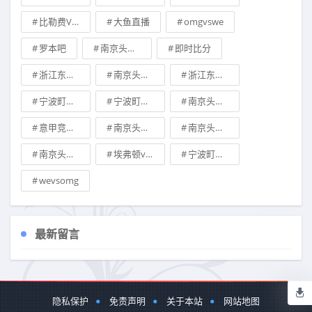
比勒费VS纽伦堡
大鱼直播
omgvswe
罗本吧
南京头排苏酒vs浙江东阳光分析预测
即时比分
浙江东阳光vs南京头排苏酒分析预测
南京头排苏酒vs浙江东阳光预测
浙江东阳光vs南京头排苏酒预测
宁波町渥vs新疆伊力王酒预测
宁波町渥vs山西汾酒股份预测
南京头排苏酒vs辽宁本钢比分预测
意甲竞彩推荐
南京头排苏酒vs天津先行者竞彩预测
南京头排苏酒vs浙江东阳光比分预测
南京头排苏酒vs山西汾酒股份分析预测
埃弗顿vs热刺
宁波町渥vs九台农商银行预测
wevsomg
最新留言
隐私保护
免责声明
关于本站
网站地图