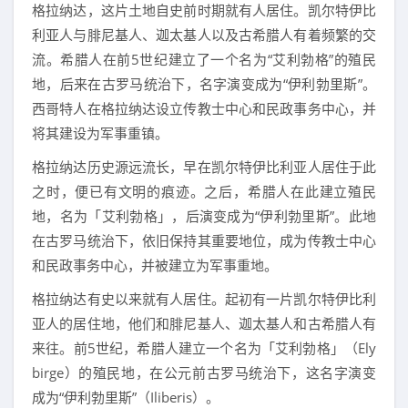
格拉纳达，这片土地自史前时期就有人居住。凯尔特伊比
利亚人与腓尼基人、迦太基人以及古希腊人有着频繁的交
流。希腊人在前5世纪建立了一个名为“艾利勃格”的殖民
地，后来在古罗马统治下，名字演变成为“伊利勃里斯”。
西哥特人在格拉纳达设立传教士中心和民政事务中心，并
将其建设为军事重镇。
格拉纳达历史源远流长，早在凯尔特伊比利亚人居住于此
之时，便已有文明的痕迹。之后，希腊人在此建立殖民
地，名为「艾利勃格」，后演变成为“伊利勃里斯”。此地
在古罗马统治下，依旧保持其重要地位，成为传教士中心
和民政事务中心，并被建立为军事重地。
格拉纳达有史以来就有人居住。起初有一片凯尔特伊比利
亚人的居住地，他们和腓尼基人、迦太基人和古希腊人有
来往。前5世纪，希腊人建立一个名为「艾利勃格」（Ely
birge）的殖民地，在公元前古罗马统治下，这名字演变
成为“伊利勃里斯”（Iliberis）。