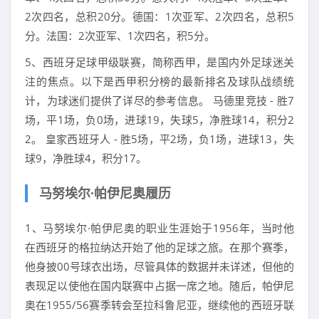
2次四名，总积20分。德国：1次亚军、2次四名，总积5
分。法国：2次亚军、1次四名，积5分。
5、西班牙足球甲级联赛，简称西甲，是国内外足球迷关
注的焦点。以下是西甲积分榜的最新排名及球队战绩统
计，为球迷们提供了详尽的参考信息。 马德里竞技 - 胜7
场，平1场，负0场，进球19，失球5，净胜球14，积分2
2。 皇家西班牙人 - 胜5场，平2场，负1场，进球13，失
球9，净胜球4，积分17。
马努埃尔·帕伊尼奥履历
1、马努埃尔·帕伊尼奥的职业生涯始于1956年，当时他
在西班牙的格拉纳达开始了他的足球之旅。在那个赛季，
他身披00号球衣出场，尽管具体的数据并未详述，但他的
表现足以使他在国内联赛中占据一席之地。随后，帕伊尼
奥在1955/56赛季转会至拉科鲁尼亚，继续他的西班牙联