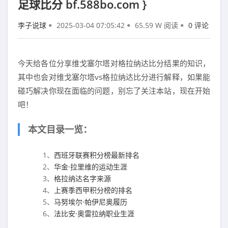
足球比分 bf.588bo.com }
李子说球
2025-03-04 07:05:42
65.59 W 阅读
0 评论
今天给各位分享维戈塞尔塔对格拉纳达比分结果的知识，
其中也会对维戈塞尔塔vs格拉纳达比分进行解释，如果能
碰巧解决你现在面临的问题，别忘了关注本站，现在开始
吧！
本文目录一览：
1、
西班牙联赛积分榜最新排名
2、
华金·拉里维的运动生涯
3、
格拉纳达名字来源
4、
上赛季西甲积分榜的排名
5、
马努埃尔·帕伊尼奥履历
6、
法比安·奥雷拉纳职业生涯