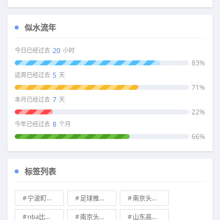
似水流年
20
今日已经过去
小时
83%
5
这周已经过去
天
71%
7
本月已经过去
天
22%
8
今年已经过去
个月
66%
标签列表
宁波町渥vs广州龙狮胜负预测
足球推荐今日实单推荐
南京头排苏酒vs山西汾酒股份胜负预测
nba比分直播
南京头排苏酒vs广东华南虎比分预测
山东高速vs宁波町渥预测