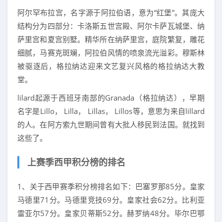
阿尔罕布拉宫，名字源于阿拉伯语，意为“红堡”。其庞大
结构分为四部分：卡洛斯五世宫殿、阿尔卡萨瓦城堡、纳
萨里宫和夏宫别墅。精华所在纳萨里宫，庭院繁复，雕花
细腻，马赛克斑斓，阿拉伯风情的喷泉流光溢彩。穆斯林
被驱逐后，格拉纳达迎来文艺复兴风格的格拉纳达大教
堂。
lilard起源于西班牙南部的Granada（格拉纳达），早期
名字是Lillo， Lilla， Lillas， Lillos等，意思为来自lillard
的人。在阿方索九世期间曾有大批人移民到法国。就找到
这些了。
上赛季西甲积分榜的排名
1、关于西甲赛季积分榜排名如下：巴塞罗那85分。皇家
马德里71分。马德里竞技69分。皇家社会62分。比利亚
雷亚尔57分。皇家贝蒂斯52分。赫罗纳48分。毕尔巴鄂